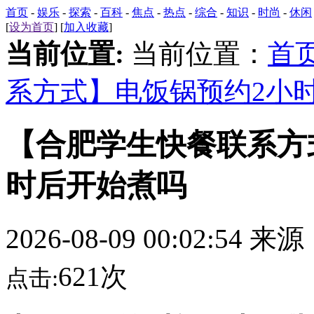
首页
-
娱乐
-
探索
-
百科
-
焦点
-
热点
-
综合
-
知识
-
时尚
-
休闲
[
设为首页
] [
加入收藏
]
当前位置:
当前位置：
首
系方式】电饭锅预约2小
【合肥学生快餐联系方
时后开始煮吗
2026-08-09 00:02:54 来
621次
点击: