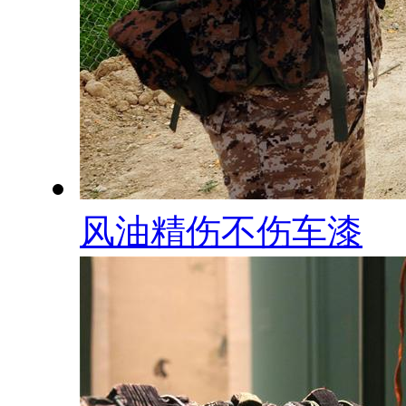
风油精伤不伤车漆