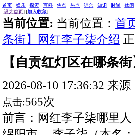
首页
-
娱乐
-
探索
-
百科
-
焦点
-
热点
-
综合
-
知识
-
时尚
-
休闲
[
设为首页
] [
加入收藏
]
当前位置:
当前位置：
首
条街】网红李子柒介绍
正
【自贡红灯区在哪条街
2026-08-10 17:36:32 来
565次
点击:
前言：网红李子柒哪里人
绵阳市。 李子柒（本名：