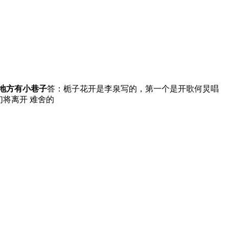
地方有小巷子
答：栀子花开是李泉写的，第一个是开歌何炅唱
我们将离开 难舍的