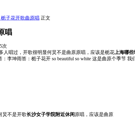
】栀子花开歌曲原唱
正文
原唱
05次
很多人唱过，开歌很明显何炅不是曲原原唱，应该是栀花
上海哪些
栀子花开 so beautiful so white 这是曲原个季节 
何炅不是开歌
长沙女子学院附近休闲
原唱，应该是曲原