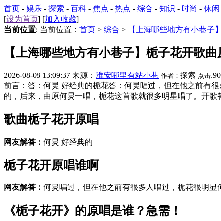
首页
-
娱乐
-
探索
-
百科
-
焦点
-
热点
-
综合
-
知识
-
时尚
-
休闲
[
设为首页
] [
加入收藏
]
当前位置:
当前位置：
首页
>
综合
>
【上海哪些地方有小巷子
【上海哪些地方有小巷子】栀子花开歌曲
2026-08-08 13:09:37 来源：
淮安哪里有站小巷
探索
9
作者：
点击:
前言：答：何炅 好经典的栀花答：何炅唱过，但在他之前有
的，后来，曲原何炅一唱，栀花这首歌就很多明星唱了。开歌答：李坤雨答：
歌曲栀子花开原唱
网友解答：
何炅 好经典的
栀子花开原唱谁啊
网友解答：
何炅唱过，但在他之前有很多人唱过，栀花很明显
《栀子花开》的原唱是谁？急需！