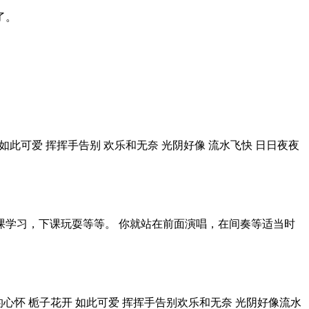
了。
栀子花开 如此可爱 挥挥手告别 欢乐和无奈 光阴好像 流水飞快 日日夜夜
课学习，下课玩耍等等。 你就站在前面演唱，在间奏等适当时
萦绕在我的心怀 栀子花开 如此可爱 挥挥手告别欢乐和无奈 光阴好像流水