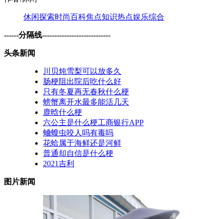
休闲
探索
时尚
百科
焦点
知识
热点
娱乐
综合
------分隔线----------------------------
头条新闻
川贝炖雪梨可以放多久
肠梗阻出院后吃什么好
只有冬夏再无春秋什么梗
螃蟹离开水最多能活几天
鹿晗什么梗
六公主是什么梗工商银行APP
蛐螋虫咬人吗有毒吗
花蛤属于海鲜还是河鲜
普通却自信是什么梗
2021吉利
图片新闻