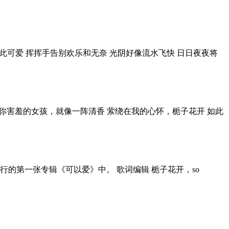
栀子花开如此可爱 挥挥手告别欢乐和无奈 光阴好像流水飞快 日日夜夜将
离开 难舍的你害羞的女孩，就像一阵清香 萦绕在我的心怀，栀子花开 如此
行的第一张专辑《可以爱》中。 歌词编辑 栀子花开，so