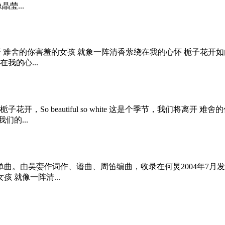
莹...
是个季节我们将离开 难舍的你害羞的女孩 就象一阵清香萦绕在我的心怀 
我的心...
子花开，So beautiful so white 这是个季节，我们将
的...
。由吴娈作词作、谱曲、周笛编曲，收录在何炅2004年7月发
的女孩 就像一阵清...