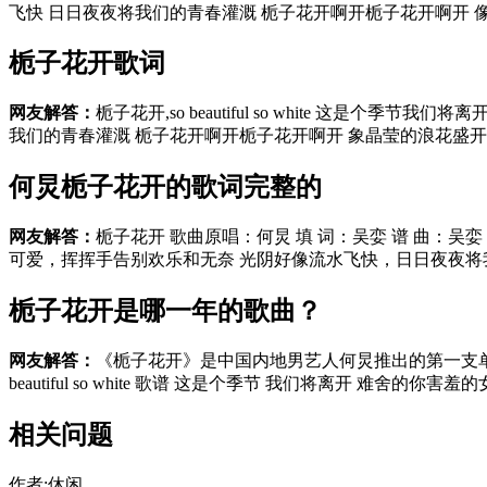
飞快 日日夜夜将我们的青春灌溉 栀子花开啊开栀子花开啊开 像晶
栀子花开歌词
网友解答：
栀子花开,so beautiful so white 这
我们的青春灌溉 栀子花开啊开栀子花开啊开 象晶莹的浪花盛开在
何炅栀子花开的歌词完整的
网友解答：
栀子花开 歌曲原唱：何炅 填 词：吴娈 谱 曲：吴娈 栀
可爱，挥挥手告别欢乐和无奈 光阴好像流水飞快，日日夜夜将我们
栀子花开是哪一年的歌曲？
网友解答：
《栀子花开》是中国内地男艺人何炅推出的第一支单曲
beautiful so white 歌谱 这是个季节 我们将离开 难舍的你害羞
相关问题
作者:休闲