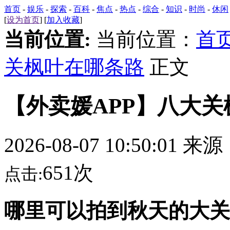
首页
-
娱乐
-
探索
-
百科
-
焦点
-
热点
-
综合
-
知识
-
时尚
-
休闲
[
设为首页
] [
加入收藏
]
当前位置:
当前位置：
首
关枫叶在哪条路
正文
【外卖媛APP】八大
2026-08-07 10:50:01 来
651次
点击:
哪里可以拍到秋天的大关落