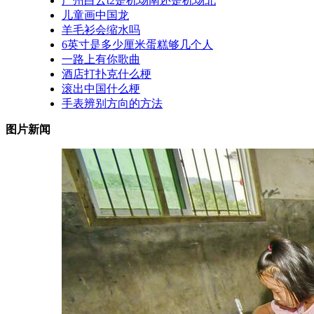
广州白云t2是机场南还是机场北
儿童画中国龙
羊毛衫会缩水吗
6英寸是多少厘米蛋糕够几个人
一路上有你歌曲
酒店打扑克什么梗
滚出中国什么梗
手表辨别方向的方法
图片新闻