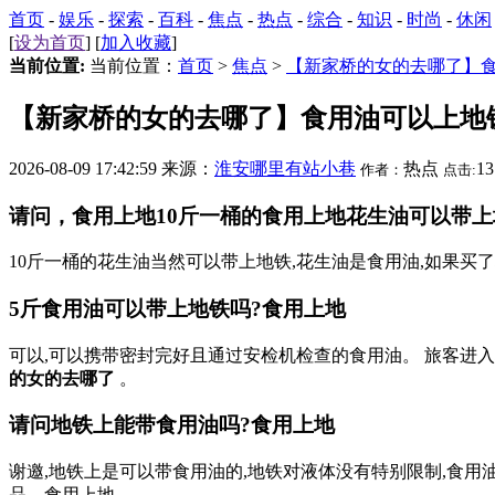
首页
-
娱乐
-
探索
-
百科
-
焦点
-
热点
-
综合
-
知识
-
时尚
-
休闲
[
设为首页
] [
加入收藏
]
当前位置:
当前位置：
首页
>
焦点
>
【新家桥的女的去哪了】
【新家桥的女的去哪了】食用油可以上地
2026-08-09 17:42:59 来源：
淮安哪里有站小巷
热点
1
作者：
点击:
请问，食用上地10斤一桶的食用上地花生油可以带上
10斤一桶的花生油当然可以带上地铁,花生油是食用油,如果买
5斤食用油可以带上地铁吗?食用上地
可以,可以携带密封完好且通过安检机检查的食用油。 旅客进
的女的去哪了
。
请问地铁上能带食用油吗?食用上地
谢邀,地铁上是可以带食用油的,地铁对液体没有特别限制,食
品。食用上地