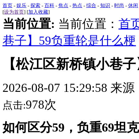
首页
-
娱乐
-
探索
-
百科
-
焦点
-
热点
-
综合
-
知识
-
时尚
-
休闲
[
设为首页
] [
加入收藏
]
当前位置:
当前位置：
首
巷子】59负重轮是什么梗
【松江区新桥镇小巷子
2026-08-07 15:29:58 来
978次
点击:
如何区分59，负重69坦克