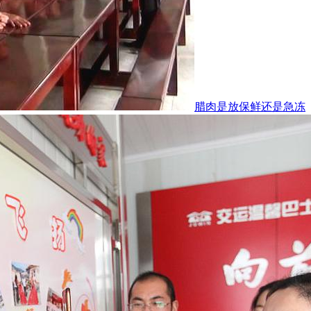
腊肉是放保鲜还是急冻