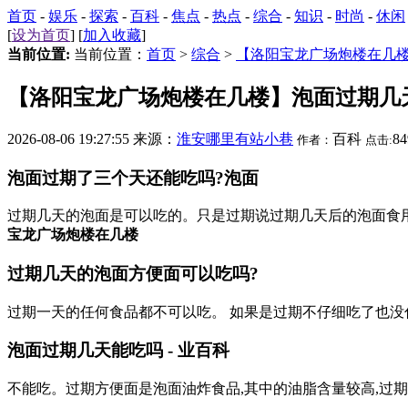
首页
-
娱乐
-
探索
-
百科
-
焦点
-
热点
-
综合
-
知识
-
时尚
-
休闲
[
设为首页
] [
加入收藏
]
当前位置:
当前位置：
首页
>
综合
>
【洛阳宝龙广场炮楼在几
【洛阳宝龙广场炮楼在几楼】泡面过期几
2026-08-06 19:27:55 来源：
淮安哪里有站小巷
百科
8
作者：
点击:
泡面过期了三个天还能吃吗?泡面
过期几天的泡面是可以吃的。只是过期说过期几天后的泡面食
宝龙广场炮楼在几楼
过期几天的泡面方便面可以吃吗?
过期一天的任何食品都不可以吃。 如果是过期不仔细吃了也没
泡面过期几天能吃吗 - 业百科
不能吃。过期方便面是泡面油炸食品,其中的油脂含量较高,过