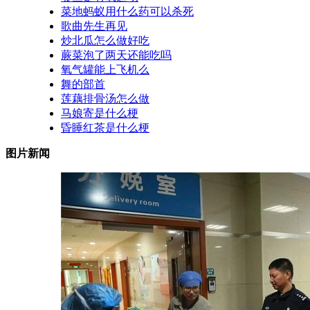
菜地蚂蚁用什么药可以杀死
歌曲先生再见
炒北瓜怎么做好吃
蕨菜泡了两天还能吃吗
氧气罐能上飞机么
舞的部首
莲藕排骨汤怎么做
马娘寄是什么梗
昏睡红茶是什么梗
图片新闻