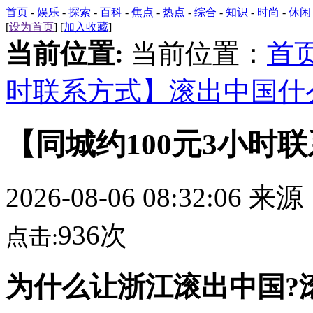
首页
-
娱乐
-
探索
-
百科
-
焦点
-
热点
-
综合
-
知识
-
时尚
-
休闲
[
设为首页
] [
加入收藏
]
当前位置:
当前位置：
首
时联系方式】滚出中国什
【同城约100元3小时
2026-08-06 08:32:06 来
936次
点击:
为什么让浙江滚出中国?