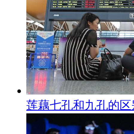
莲藕七孔和九孔的区