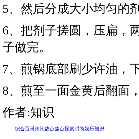
5、然后分成大小均匀的
6、把剂子搓圆，压扁，
子做完。
7、煎锅底部刷少许油，
8、煎至一面金黄后翻面
作者:知识
综合
百科
休闲
热点
焦点
探索
时尚
娱乐
知识