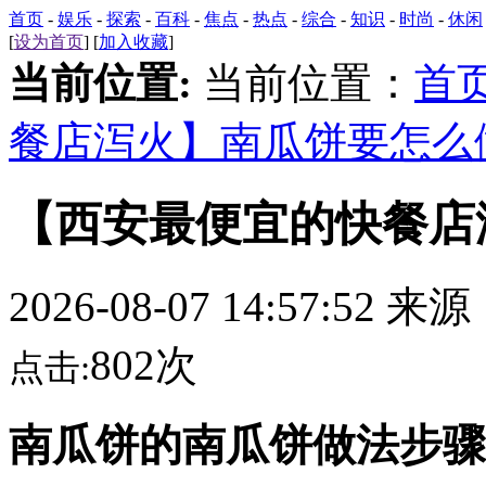
首页
-
娱乐
-
探索
-
百科
-
焦点
-
热点
-
综合
-
知识
-
时尚
-
休闲
[
设为首页
] [
加入收藏
]
当前位置:
当前位置：
首
餐店泻火】南瓜饼要怎么
【西安最便宜的快餐店
2026-08-07 14:57:52 来
802次
点击:
南瓜饼的南瓜饼做法步骤