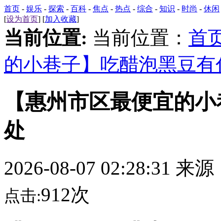
首页
-
娱乐
-
探索
-
百科
-
焦点
-
热点
-
综合
-
知识
-
时尚
-
休闲
[
设为首页
] [
加入收藏
]
当前位置:
当前位置：
首
的小巷子】吃醋泡黑豆有
【惠州市区最便宜的小
处
2026-08-07 02:28:31 来
912次
点击: