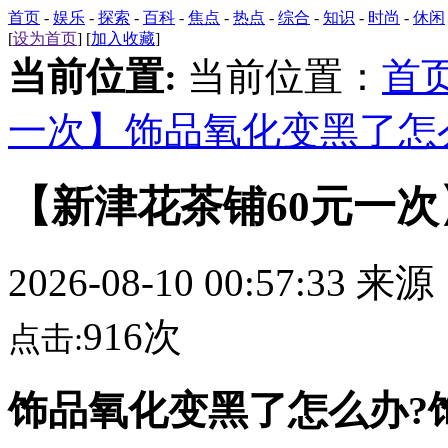
首页
-
娱乐
-
探索
-
百科
-
焦点
-
热点
-
综合
-
知识
-
时尚
-
休闲
[
设为首页
] [
加入收藏
]
当前位置:
当前位置：
首
一次】饰品氧化变黑了怎
【新津花茶铺60元一
2026-08-10 00:57:33 来
916次
点击:
饰品氧化变黑了怎么办?