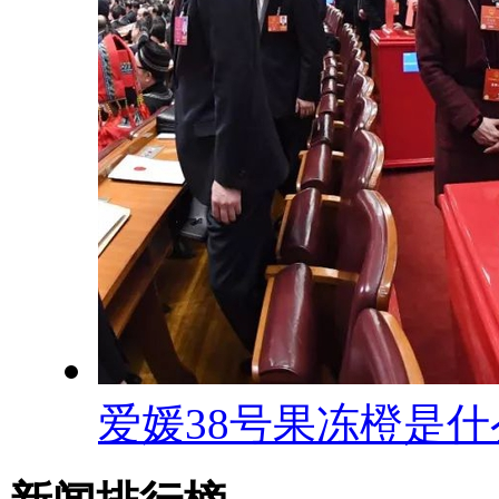
爱媛38号果冻橙是