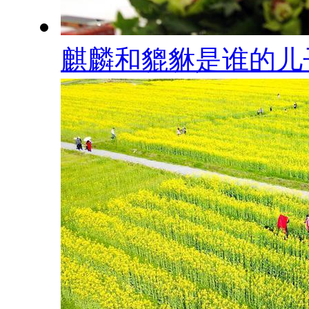
麒麟和貔貅是谁的儿