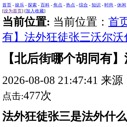
首页
-
娱乐
-
探索
-
百科
-
焦点
-
热点
-
综合
-
知识
-
时尚
-
休闲
[
设为首页
] [
加入收藏
]
当前位置:
当前位置：
首
有】法外狂徒张三沃尔沃
【北后街哪个胡同有】
2026-08-08 21:47:41 来
477次
点击:
法外狂徒张三是法外什么