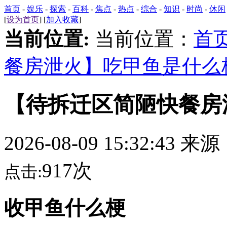
首页
-
娱乐
-
探索
-
百科
-
焦点
-
热点
-
综合
-
知识
-
时尚
-
休闲
[
设为首页
] [
加入收藏
]
当前位置:
当前位置：
首
餐房泄火】吃甲鱼是什么
【待拆迁区简陋快餐房
2026-08-09 15:32:43 来
917次
点击:
收甲鱼什么梗