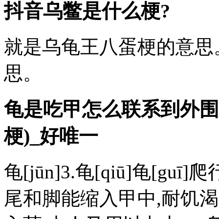
抖音乌鳖是什么梗?
就是乌龟王八蛋梗的意思
思。
龟是吃甲
怎么联系到外围
梗)_好唯一
龟[jūn]3.龟[qiū]龟[
尾和脚能缩入甲中,耐饥渴,