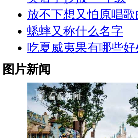
放不下想又怕原唱歌
蟋蟀又称什么名字
吃夏威夷果有哪些好
图片新闻